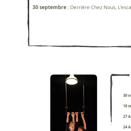
30 septembre
: Derrière Chez Nous, L'esca
30 
18 s
27 A
24 A