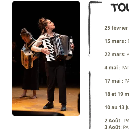
t
o
25 févrie
15 mars :
22 mars
: 
4 mai
: PA
17 mai :
PA
18 et 19 m
10 au 13 
2 Août
: P
3 Août
: P