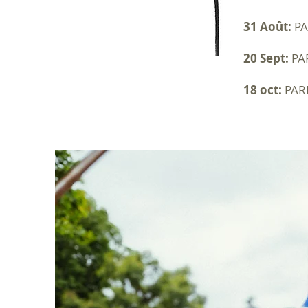
31 Août:
PA
20 Sept:
PAR
18 oct:
PARL