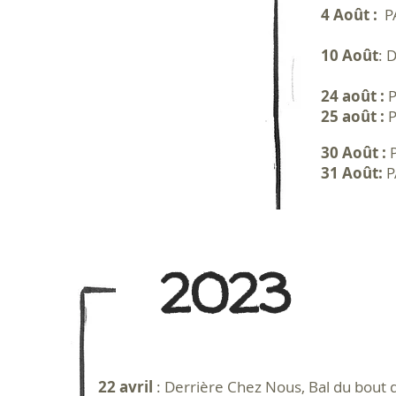
4 Août :
P
10 Août
: 
24 août :
P
25 août :
P
30 Août :
31 Août:
P
202
22 avril
: Derrière Chez Nous, Bal du bout 