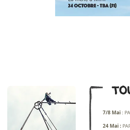
t
o
7/8 Mai
: P
24 Mai :
PAR